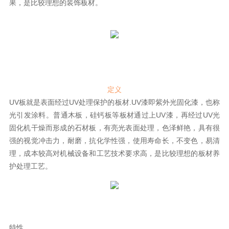
果，是比较理想的装饰板材。
4.0智能制造
关于志华
集团介绍
品牌历程
定义
品牌荣誉
UV板就是表面经过UV处理保护的板材.UV漆即紫外光固化漆，也称
光引发涂料。普通木板，硅钙板等板材通过上UV漆，再经过UV光
品牌资讯
固化机干燥而形成的石材板，有亮光表面处理，色泽鲜艳，具有很
品牌视频
强的视觉冲击力，耐磨，抗化学性强，使用寿命长，不变色，易清
理，成本较高对机械设备和工艺技术要求高，是比较理想的板材养
联系我们
护处理工艺。
售后服务
卡尼亚
特性