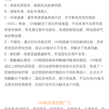
A：表面光滑度高：镜面高光效果明显。
B：漆膜丰满：色彩丰满诱人。
C：环保健康：通常烤漆类板烤漆不好，并不断有挥发性物质
（VOC）释放， UV板解决了世纪环保难题。不但本身不含苯等易
挥发性物质，而且通过紫外光固化，形成致密固化膜，降低基材气
体的释放量。
D：不褪色：通过对比实验证明，UV饰面板与传统板材比较，具有
更优良的理化性能，保证UV板经久不失色，并解决了色差现象。
E：耐刮擦：高硬度越磨越鲜亮，常温固化长期不变形。
F：耐酸碱抗腐蚀：UV板能抵御各种酸碱消毒液的腐蚀。 UV板形
成以上特性的原因是，因为油漆和紫外线发生化学反应，形成了一
层致密的保护膜，这层致密的保护膜的分子间距离很小，比水分子
和醋酸分子都要小，因此具有防水，耐污等效果。不过白色UV板见
太阳光则容易黄变，目前行业内无法解决这个问题。
UV板应用范围广泛