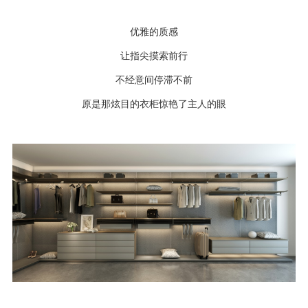
优雅的质感
让指尖摸索前行
不经意间停滞不前
原是那炫目的衣柜惊艳了主人的眼