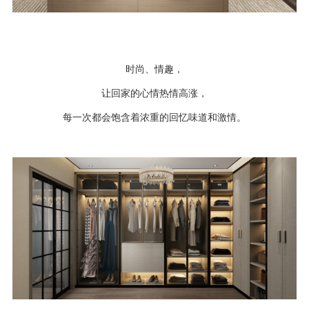
4*9尺空间效果
橱柜
时尚、情趣，
衣柜
让回家的心情热情高涨，
办公家具
每一次都会饱含着浓重的回忆味道和激情。
生态门
护墙板
商业空间
营销网络
4.0智能制造
关于志华
卡尼亚