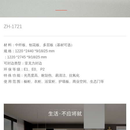
4.0智能制造
关于志华
ZH-1721
卡尼亚
材 料：中纤板、刨花板、多层板（基材可选）
规 格：1220 *2440 *9/18/25 mm
：1220 *2745 *9/18/25 mm
可封边类型：亚克力封边
环 保 等 级：E1、E0、 P2
特 殊 功 能：光亮度高、耐划伤、易清洁、抗氧化
使 用 范 围：橱柜、衣柜、浴室柜、护墙板、商业空间、生态门等