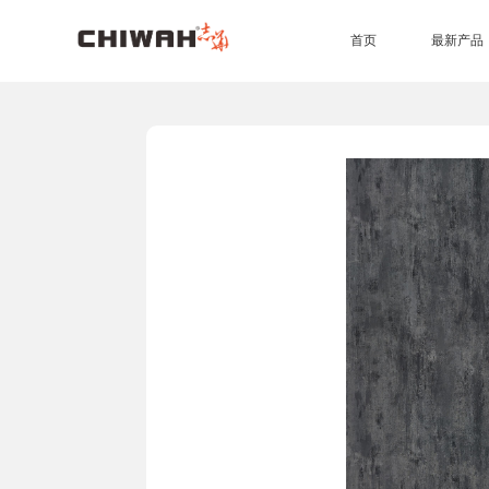
首页
最新产品
EB四耐板
EB四耐膜
UV高光板
PET板
准分子肤感板
同质同色封边条
7*9尺空间效果
4*9尺空间效果
橱柜
衣柜
办公家具
生态门
护墙板
商业空间