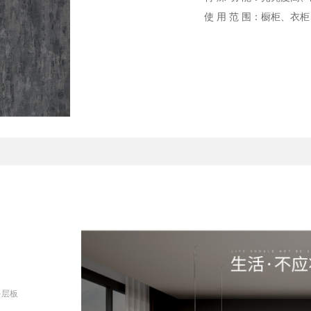
使 用 范 围：橱柜、
多层板