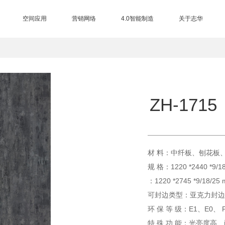
空间应用
营销网络
4.0智能制造
关于志华
三大制造基地
EB电子束技术
进口设备
智能仓储
总部展厅
品牌授权查询
营销网络
加盟中心
合作客户
集团介绍
品牌历程
品牌荣誉
品牌资讯
品牌视频
联系我们
售后服务
ZH-1715
材 料：中纤板、刨花板
规 格：1220 *2440 *9/1
：1220 *2745 *9/18/25
可封边类型：亚克力封边
环 保 等 级：E1、E0、 
特 殊 功 能：光亮度高