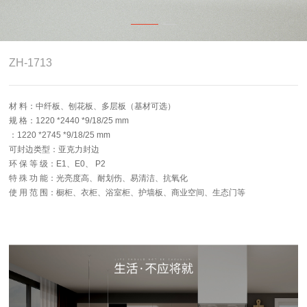
4.0智能制造
关于志华
ZH-1713
卡尼亚
材 料：中纤板、刨花板、多层板（基材可选）
规 格：1220 *2440 *9/18/25 mm
：1220 *2745 *9/18/25 mm
可封边类型：亚克力封边
环 保 等 级：E1、E0、 P2
特 殊 功 能：光亮度高、耐划伤、易清洁、抗氧化
使 用 范 围：橱柜、衣柜、浴室柜、护墙板、商业空间、生态门等