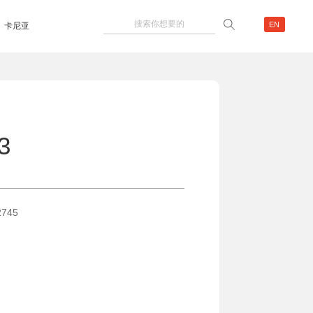
EN
卡尼亚
3
2745