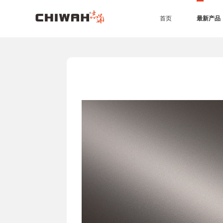
首页
最新产品
EB四耐板
EB四耐膜
UV高光板
PET板
准分子肤感板
同质同色封边条
7*9尺空间效果
4*9尺空间效果
橱柜
衣柜
办公家具
生态门
护墙板
商业空间