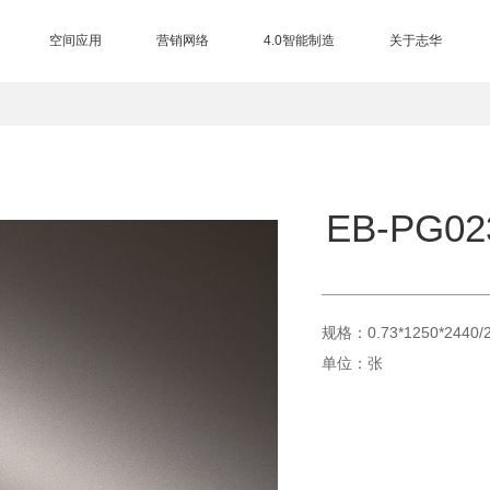
空间应用
营销网络
4.0智能制造
关于志华
三大制造基地
EB电子束技术
进口设备
智能仓储
总部展厅
品牌授权查询
营销网络
加盟中心
合作客户
集团介绍
品牌历程
品牌荣誉
品牌资讯
品牌视频
联系我们
售后服务
EB-PG02
规格：0.73*1250*2440/
单位：张