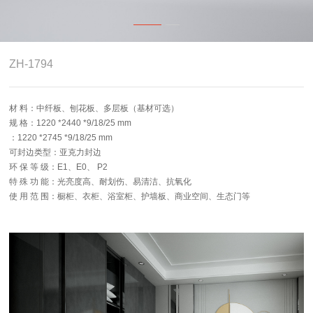
4.0智能制造
关于志华
ZH-1794
卡尼亚
材 料：中纤板、刨花板、多层板（基材可选）
规 格：1220 *2440 *9/18/25 mm
：1220 *2745 *9/18/25 mm
可封边类型：亚克力封边
环 保 等 级：E1、E0、 P2
特 殊 功 能：光亮度高、耐划伤、易清洁、抗氧化
使 用 范 围：橱柜、衣柜、浴室柜、护墙板、商业空间、生态门等