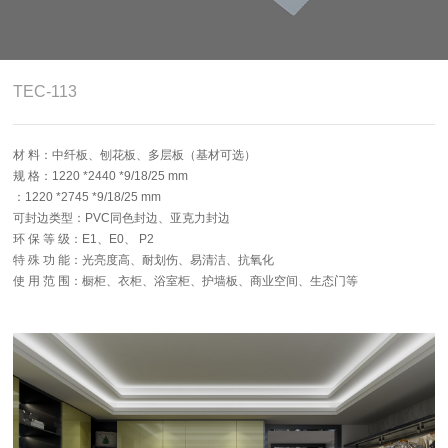
4.0智能制造
关于志华
TEC-113
卡尼亚
材 料：中纤板、刨花板、多层板（基材可选）
规 格：1220 *2440 *9/18/25 mm
：1220 *2745 *9/18/25 mm
可封边类型：PVC同色封边、亚克力封边
环 保 等 级：E1、E0、 P2
特 殊 功 能：光亮度高、耐划伤、易清洁、抗氧化
使 用 范 围：橱柜、衣柜、浴室柜、护墙板、商业空间、生态门等