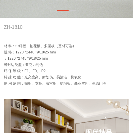
4.0智能制造
关于志华
ZH-1810
卡尼亚
材 料：中纤板、刨花板、多层板（基材可选）
规 格：1220 *2440 *9/18/25 mm
：1220 *2745 *9/18/25 mm
可封边类型：亚克力封边
环 保 等 级：E1、E0、 P2
特 殊 功 能：光亮度高、耐划伤、易清洁、抗氧化
使 用 范 围：橱柜、衣柜、浴室柜、护墙板、商业空间、生态门等