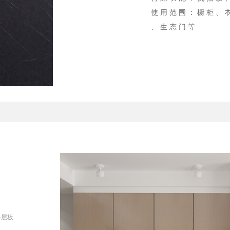
使 用 范 围 ： 橱 柜 、 
、 生 态 门 等
多层板