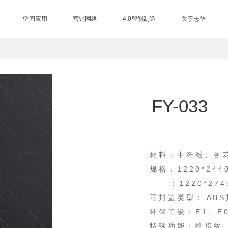
空间应用
营销网络
4.0智能制造
关于志华
三大制造基地
EB电子束技术
进口设备
智能仓储
总部展厅
品牌授权查询
营销网络
加盟中心
合作客户
集团介绍
品牌历程
品牌荣誉
品牌资讯
品牌视频
联系我们
售后服务
FY-033
材 料 ： 中 纤 维 、 刨 
规 格 ： 1 2 2 0 * 2 4 4 0
： 1 2 2 0 * 2 7 4 5 *
可 封 边 类 型 ： A B S
环 保 等 级 ： E 1 、 E 0
特 殊 功 能 ： 抗 指 纹 