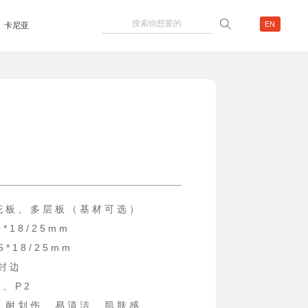
EN
卡尼亚
花 板 、 多 层 板 （ 基 材 可 选 ）
 * 1 8 / 2 5 m m
 1 8 / 2 5 m m
 封 边
 、 P 2
、 耐 划 伤 、 易 清 洁 、 肌 肤 感