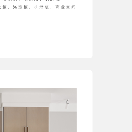
衣 柜 、 浴 室 柜 、 护 墙 板 、 商 业 空 间