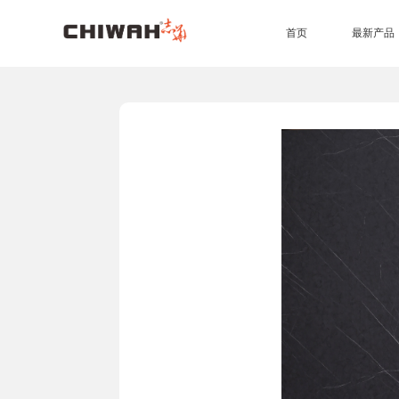
首页
最新产品
EB四耐板
EB四耐膜
UV高光板
PET板
准分子肤感板
同质同色封边条
7*9尺空间效果
4*9尺空间效果
橱柜
衣柜
办公家具
生态门
护墙板
商业空间